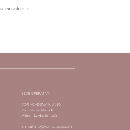
oni su di sé, le
SEDE OPERATIVA
VOR ACADEMY MILANO
Via Giovanni Bellezza 17
Milano - Lombardia -Italia
E-mail:
info@vormakeup.com