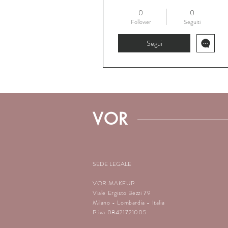
0
0
Follower
Seguiti
Segui
Profilo
VOR
Commenti
Mi piace
SEDE LEGALE
Events
VOR MAKEUP
Viale Ergisto Bezzi 79
Milano - Lombardia - Italia
P.iva 08421721005