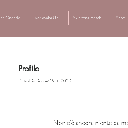
ria Orlando
Vor Make Up
Skin tone match
Shop
Profilo
Data di iscrizione: 16 ott 2020
Non c'è ancora niente da mo