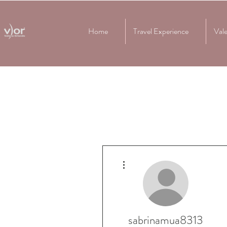
Home
Travel Experience
Vale
Altre azioni
sabrinamua8313