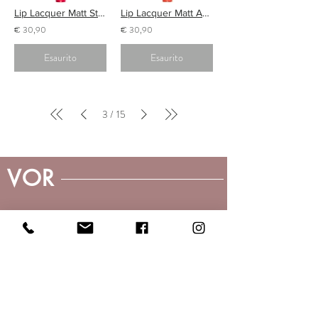
Lip Lacquer Matt Strawberry LAQ1
Lip Lacquer Matt Apricot LAQ2
€ 30,90
€ 30,90
Esaurito
Esaurito
3
15
/
VOR
SEDE LEGALE
VOR MAKEUP
Viale Ergisto Bezzi 79
Milano - Lombardia - Italia
P.iva
08421721005
E-mail:
info@vormakeup.com