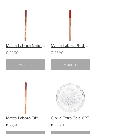
Matita Labbra Natural MTL01
Matita Labbra Red MTL04
€ 22,90
€ 22,90
Esaurito
Esaurito
Matita Labbra Tile Rose MTL05
Cipria Extra Talc CPT
€ 22,90
€ 38,90