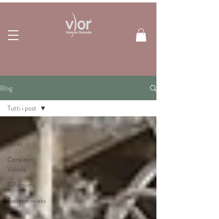
Blog
Tutti i post
Tutti i post
News
Corsi con
Valeria
Riflessioni
Fashion weeks