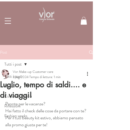
Post
Tutti i post
Vor Make-up Customer care
Tutti i post
3 lug 2024
Tempo di lettura: 1 min
Luglio, tempo di saldi.... e
News
di viaggi!
Corsi con Valeria
Pronta per le vacanze?
Riflessioni
Hai fatto il check delle cose da portare con te?
Fashion weeks
Per il tuo beauty kit estivo, abbiamo pensato 
alla promo giusta per te!