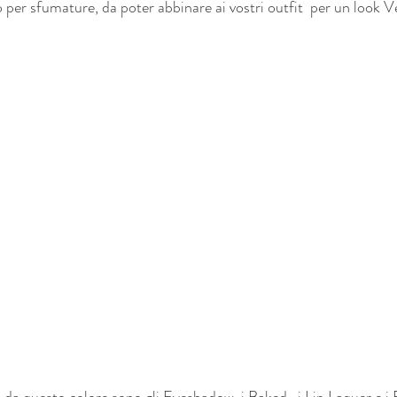
 o per sfumature, da poter abbinare ai vostri outfit  per un look V
 da questo colore sono gli Eyeshadow, i Baked , i Lip Laquer e i 