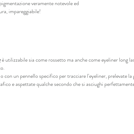
gmentazione veramente notevole ed 
sura, impareggiabile!
y
 è utilizzabile sia come rossetto ma anche come eyeliner long la
o. 
o con un pennello specifico per tracciare l'eyeliner, prelevate la 
grafico e aspettate qualche secondo che si asciughi perfettament