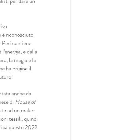
listi per dare un 
iva 
u è riconosciuto 
y Peri contiene 
l’energia, e dalla 
ro, la magia e la 
e ha origine il 
futuro!
ntata anche da 
ese di 
House of 
inato ad un make-
ni tessili, quindi 
etica questo 2022.