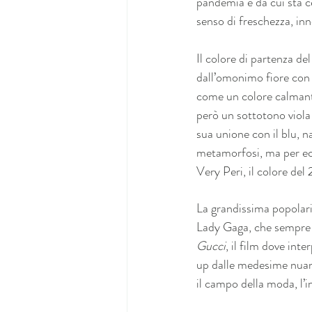
pandemia e da cui sta ce
senso di freschezza, inn
Il colore di partenza d
dall’omonimo fiore con t
come un colore calmante 
però un sottotono viola 
sua unione con il blu, n
metamorfosi, ma per ecce
Very Peri, il colore del
La grandissima popolari
Lady Gaga, che sempre a
Gucci
, il film dove int
up dalle medesime nuance
il campo della moda, l’