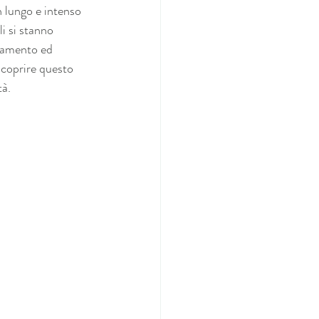
 lungo e intenso 
li si stanno 
rnamento ed 
 scoprire questo 
tà.