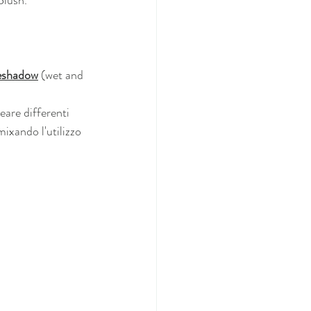
eshadow
 (wet and 
are differenti 
ixando l'utilizzo 