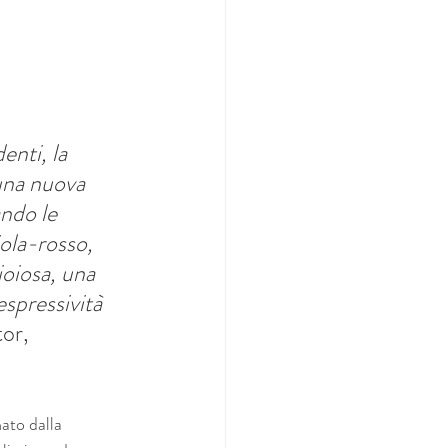
nti, la 
na nuova 
ando le 
ola-rosso, 
oiosa, una 
spressività 
or, 
ato dalla 