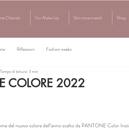
ria Orlando
Vor Make Up
Skin tone match
Shop
ria
Riflessioni
Fashion weeks
Tempo di lettura: 3 min
E COLORE 2022
 nome del nuovo colore dell’anno scelto da PANTONE Color Instit