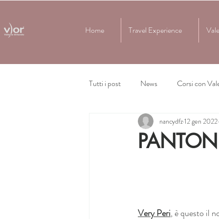
Home
Travel Experience
Vale
Tutti i post
News
Corsi con Vale
nancydfz
12 gen 2022
PANTON
Very Peri
, è questo il