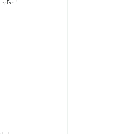
ery Peri!
Blush.