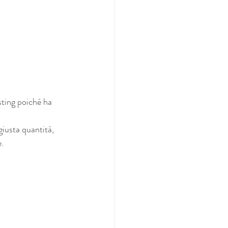
sting poiché ha 
giusta quantità, 
e.