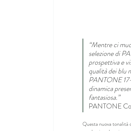
“Mentre ci muo
selezione di P
prospettiva e vi
qualità dei blu
PANTONE 17-393
dinamica presenz
fantasiosa.”           
PANTONE Color
Questa nuova tonalità di