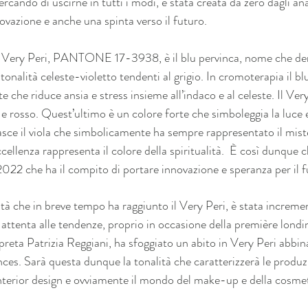
rcando di uscirne in tutti i modi, è stata creata da zero dagli ana
ovazione e anche una spinta verso il futuro.
el Very Peri, PANTONE 17-3938, è il blu pervinca, nome che der
onalità celeste-violetto tendenti al grigio. In cromoterapia il bl
che riduce ansia e stress insieme all’indaco e al celeste. Il Ver
e rosso. Quest’ultimo è un colore forte che simboleggia la luce e 
asce il viola che simbolicamente ha sempre rappresentato il miste
llenza rappresenta il colore della spiritualità.  È così dunque ch
 2022 che ha il compito di portare innovazione e speranza per il 
tà che in breve tempo ha raggiunto il Very Peri, è stata increme
ttenta alle tendenze, proprio in occasione della première londin
erpreta Patrizia Reggiani, ha sfoggiato un abito in Very Peri abb
s. Sarà questa dunque la tonalità che caratterizzerà le produzio
interior design e ovviamente il mondo del make-up e della cosm