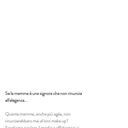
Se la mamma è una signora che non rinuncia 
all'eleganza...
Quante mamme, anche più agée, non 
rinuncerebbero mai al loro make up? 
Scegliamo per loro il meglio e affidiamoci ai 