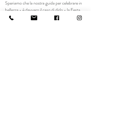
Speriamo che la nostra guida per celebrare in 
bellezza - è davvero il caso di dirlo - la Festa 
della Mamma vi sia utile!
Da VOR Make-up un augurio speciale a tutte 
le mamme, nella loro bellezza unica e speciale!
www.vormakeup.com