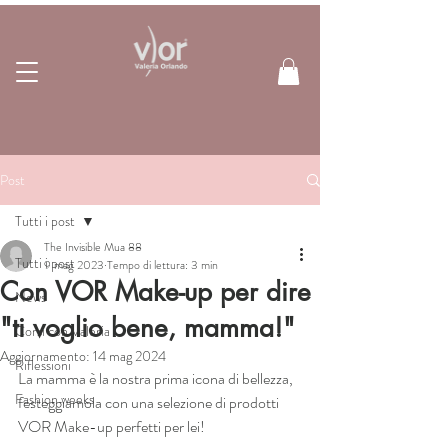
Post
Tutti i post
The Invisible Mua 88
Tutti i post
9 mag 2023
Tempo di lettura: 3 min
Con VOR Make-up per dire
News
"ti voglio bene, mamma!"
Corsi con Valeria
Aggiornamento:
14 mag 2024
Riflessioni
La mamma è la nostra prima icona di bellezza, 
Fashion weeks
festeggiamola con una selezione di prodotti 
VOR Make-up perfetti per lei!