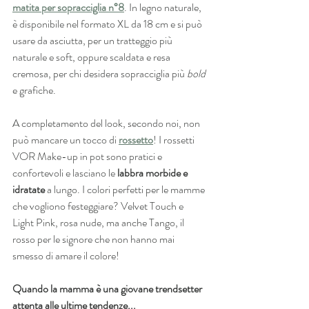
matita per sopracciglia n°8
. In legno naturale, 
è disponibile nel formato XL da 18 cm e si può 
usare da asciutta, per un tratteggio più 
naturale e soft, oppure scaldata e resa 
cremosa, per chi desidera sopracciglia più 
bold
e grafiche.
A completamento del look, secondo noi, non 
può mancare un tocco di 
rossetto
! I rossetti 
VOR Make-up in pot sono pratici e 
confortevoli e lasciano le 
labbra morbide e 
idratate 
a lungo. I colori perfetti per le mamme 
che vogliono festeggiare? Velvet Touch e 
Light Pink, rosa nude, ma anche Tango, il 
rosso per le signore che non hanno mai 
smesso di amare il colore!
Quando la mamma è una giovane trendsetter 
attenta alle ultime tendenze...