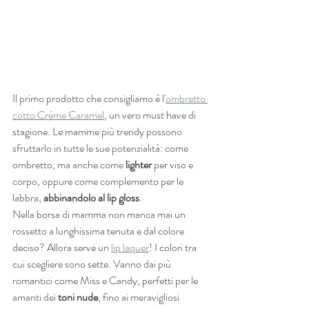
Il primo prodotto che consigliamo è l'
ombretto 
cotto Créme Caramel
,
 un vero must have di 
stagione. Le mamme più trendy possono 
sfruttarlo in tutte le sue potenzialità: come 
ombretto, ma anche come 
lighter
 per viso e 
corpo, oppure come complemento per le 
labbra, 
abbinandolo al lip gloss
. 
Nella borsa di mamma non manca mai un 
rossetto a lunghissima tenuta e dal colore 
deciso? Allora serve un 
lip laquer
! I colori tra 
cui scegliere sono sette. Vanno dai più 
romantici come Miss e Candy, perfetti per le 
amanti dei 
toni nude
, fino ai meravigliosi 