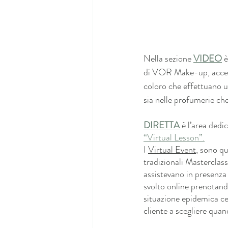
Nella sezione 
VIDEO
 
di VOR Make-up, accede
coloro che effettuano un
sia nelle profumerie che
DIRETTA
 è l’area dedi
“Virtual Lesson”.
I 
Virtual Event
, sono qu
tradizionali Masterclas
assistevano in presenza a
svolto online prenotand
situazione epidemica ce
cliente a scegliere quan