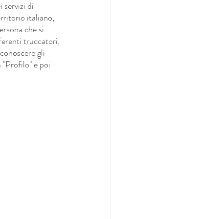
 servizi di 
ritorio italiano, 
persona che si 
ferenti truccatori, 
 conoscere gli 
Profilo" e poi 