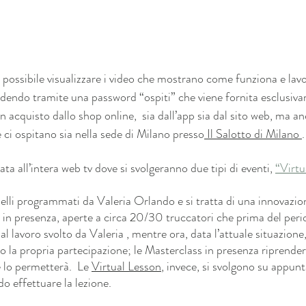
è possibile visualizzare i video che mostrano come funziona e lav
ndo tramite una password “ospiti” che viene fornita esclusivam
 acquisto dallo shop online,  sia dall’app sia dal sito web, ma a
 ci ospitano sia nella sede di Milano presso
 Il Salotto di Milano 
.
cata all’intera web tv dove si svolgeranno due tipi di eventi, 
“Virtu
elli programmati da Valeria Orlando e si tratta di una innovazion
s in presenza, aperte a circa 20/30 truccatori che prima del peri
l lavoro svolto da Valeria , mentre ora, data l’attuale situazione, 
o la propria partecipazione; le Masterclass in presenza riprende
 lo permetterà.  Le 
Virtual Lesson
, invece, si svolgono su appun
do effettuare la lezione.