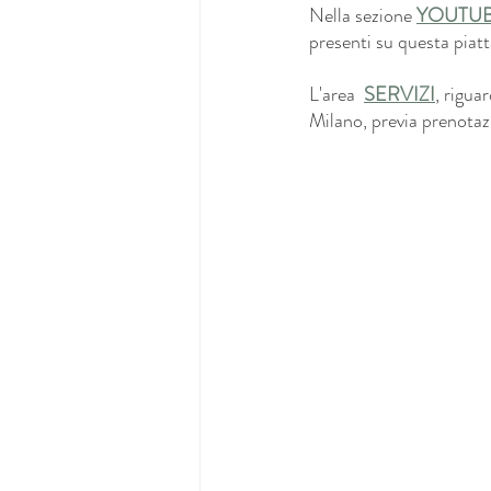
Nella sezione 
YOUTU
presenti su questa piat
L'area  
SERVIZI
, rigua
Milano, previa prenotazi