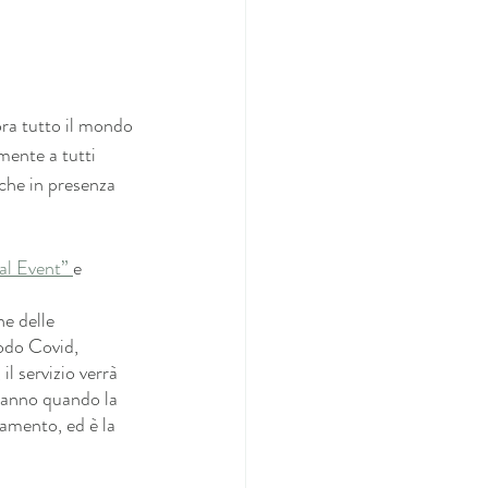
ora tutto il mondo 
ente a tutti 
nche in presenza 
al Event” 
e 
e delle 
odo Covid, 
il servizio verrà 
ranno quando la 
tamento, ed è la 