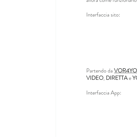
allora come funzionano 
Interfaccia sito:
Partendo da 
VOR4Y
VIDEO
, 
DIRETTA
 e 
Y
Interfaccia App: