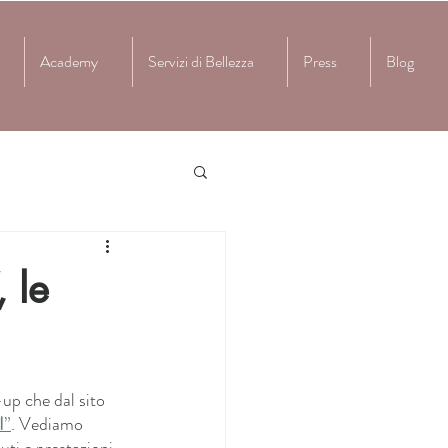
Academy
Servizi di Bellezza
Press
Blog
 le
up che dal sito 
I
”
. Vediamo 