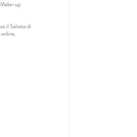
OR Make-up 
o il Salotto di 
 online.