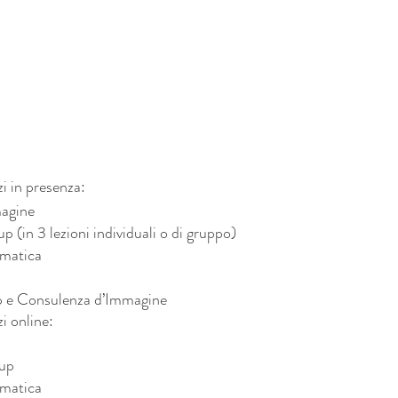
zi in presenza:
agine 
 (in 3 lezioni individuali o di gruppo)
matica
 e Consulenza d’Immagine
zi online:
up
matica