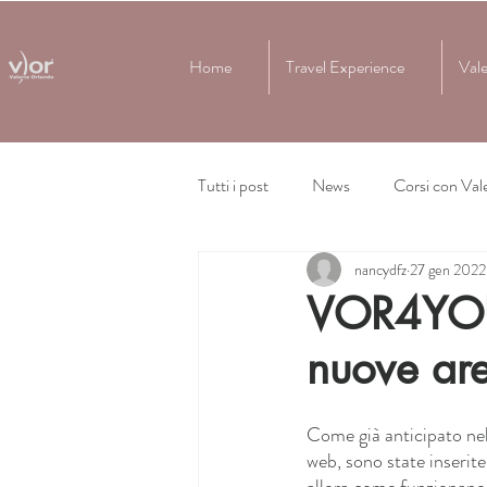
Home
Travel Experience
Vale
Tutti i post
News
Corsi con Vale
nancydfz
27 gen 2022
VOR4YOU 
nuove are
Come già anticipato nel
web, sono state inserite