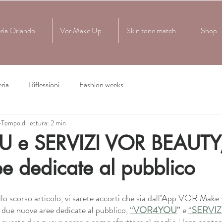
ria Orlando
Vor Make Up
Skin tone match
Shop
ria
Riflessioni
Fashion weeks
Tempo di lettura: 2 min
e SERVIZI VOR BEAUTY,
e dedicate al pubblico
lo scorso articolo, vi sarete accorti che sia dall’App VOR Make-
 due nuove aree dedicate al pubblico, 
“
VOR4YOU
” e 
“
SERVIZ