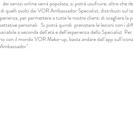
ei servizi online verrà popolata, si potrà usufruire, oltre che dei
i quelli svolti dai VOR Ambassador Specialist, distribuiti sul ter
perienza, per permettere a tutte le nostre clienti di scegliere la 
spettative personali.  Si potrà quindi  prenotare le lezioni con i dif
variabile a seconda dell'età e dell'esperienza dello Specialist. Per
o con il mondo VOR Make-up, basta andare dall'app sull'icona "
r Ambassador".