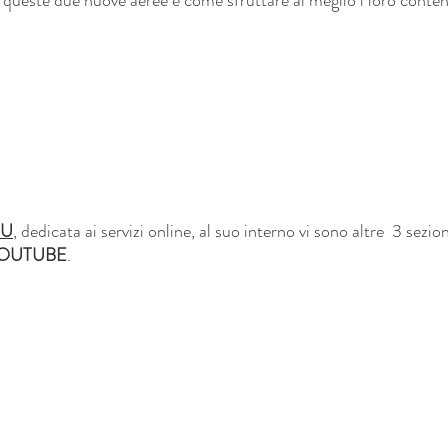
queste due nuove aeree e come sfruttare al meglio i loro contenu
OU
, dedicata ai servizi online, al suo interno vi sono altre  3 sezio
OUTUBE
.