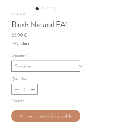
SKU: FA1
Blush Natural FA1
Prezzo
26,90 €
IVA inclusa
Opzione
*
Quantità
*
Esaurito
Avvisami quando è disponibile