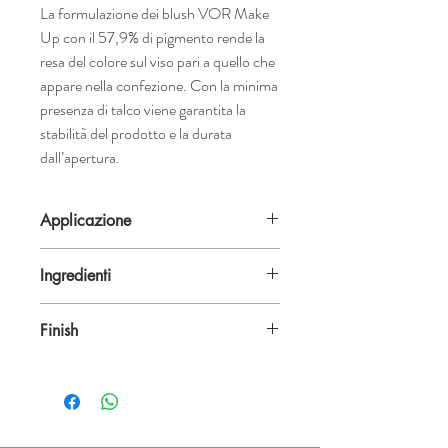
La formulazione dei blush VOR Make
Up con il 57,9% di pigmento rende la
resa del colore sul viso pari a quello che
appare nella confezione. Con la minima
presenza di talco viene garantita la
stabilità del prodotto e la durata
dall’apertura.
Applicazione
E’ possibile stendere il blush in maniera
Ingredienti
tradizionale con un pennello asciutto,
oppure con il pennello bagnato per un
TALC, OCTYLDODECYL STEAROYL
colore più intenso per creare chiaro scuri.
Finish
STEARATE, PENTAERYTHRITYL
Utilizzabile anche sulle palpebre, vista
TETRAISOSTEARATE, POLYBUTENE,
l’assenza di nichel ed altri minerali
Matte |
Texture
: compact powder |
Size
: 4g
NYNOL-12, ETHYLHEXYL, PALMITATE,
allergenici.
x 36mm |
ZINC STEARATE,
SILICA,TOCOPHERYL ACETATE,OLEA
EUROPEA FRUIT OIL/OLEA EUROPEA