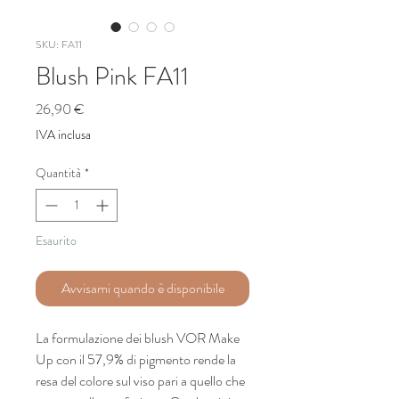
SKU: FA11
Blush Pink FA11
Prezzo
26,90 €
IVA inclusa
Quantità
*
Esaurito
Avvisami quando è disponibile
La formulazione dei blush VOR Make
Up con il 57,9% di pigmento rende la
resa del colore sul viso pari a quello che