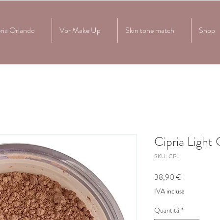
ria Orlando
Vor Make Up
Skin tone match
Shop
Cipria Light
SKU: CPL
Prezzo
38,90 €
IVA inclusa
Quantità
*