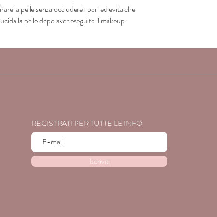
DIOXIDE), C.I. 77491
irare la pelle senza occludere i pori ed evita che
47005 (YELLOW 10), 
lucida la pelle dopo aver eseguito il makeup.
C.I. 77288 (CHROM
TO F.D.A.).
REGISTRATI PER TUTTE LE INFO
Iscriviti