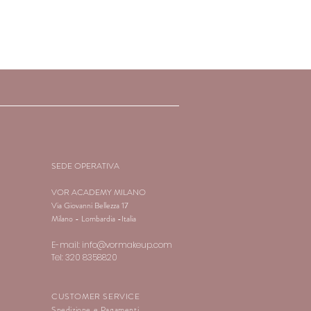
 – 77492- 77499 (IRON OXIDES), C.I.
C.I. 77007 (ULTRAMARINE BLUE),
IUM OXIDE GREEN)(IN ACCORDING
SEDE OPERATIVA
VOR ACADEMY MILANO
Via Giovanni Bellezza 17
Milano - Lombardia -Italia
E-mail:
info@vormakeup.com
Tel: 320 8358820
CUSTOMER SERVICE
Spedizione e Pagamenti