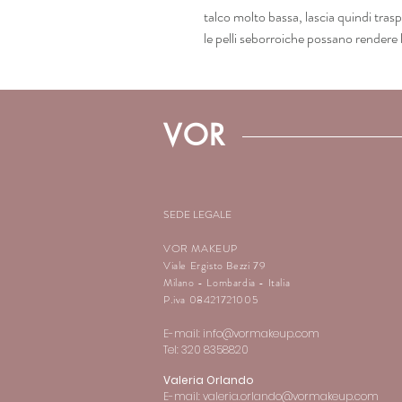
talco molto bassa, lascia quindi trasp
le pelli seborroiche possano rendere 
VOR
SEDE LEGALE
VOR MAKEUP
Viale Ergisto Bezzi 79
Milano - Lombardia - Italia
P.iva 08421721005
E-mail:
info@vormakeup.com
Tel: 320 8358820
Valeria Orlando
E-mail:
valeria.orlando@vormakeup.com