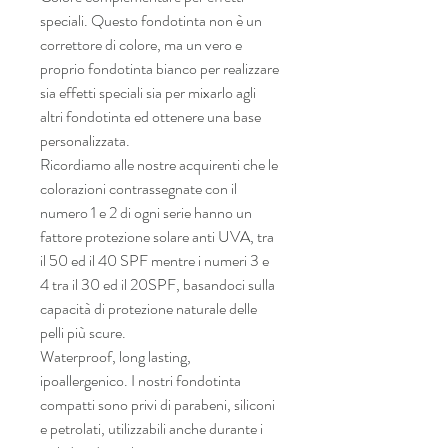
speciali. Questo fondotinta non è un
correttore di colore, ma un vero e
proprio fondotinta bianco per realizzare
sia effetti speciali sia per mixarlo agli
altri fondotinta ed ottenere una base
personalizzata.
Ricordiamo alle nostre acquirenti che le
colorazioni contrassegnate con il
numero 1 e 2 di ogni serie hanno un
fattore protezione solare anti UVA, tra
il 50 ed il 40 SPF mentre i numeri 3 e
4 tra il 30 ed il 20SPF, basandoci sulla
capacità di protezione naturale delle
pelli più scure.
Waterproof, long lasting,
ipoallergenico. I nostri fondotinta
compatti sono privi di parabeni, siliconi
e petrolati, utilizzabili anche durante i