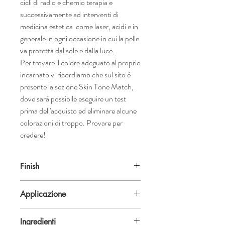
cicli di radio e chemio terapia e
successivamente ad interventi di
medicina estetica come laser, acidi e in
generale in ogni occasione in cui la pelle
va protetta dal sole e dalla luce.
Per trovare il colore adeguato al proprio
incarnato vi ricordiamo che sul sito è
presente la sezione Skin Tone Match,
dove sarà possibile eseguire un test
prima dell'acquisto ed eliminare alcune
colorazioni di troppo. Provare per
credere!
Finish
Matte |
Texture
: creamy compact |
Size
:
Applicazione
18,5 g
Trattandosi di un prodotto altamente
Ingredienti
pigmentato, va usato in quantità pari a