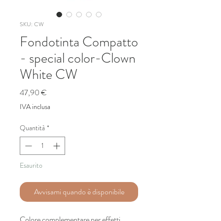
SKU: CW
Fondotinta Compatto
- special color-Clown
White CW
Prezzo
47,90 €
IVA inclusa
Quantità
*
Esaurito
Avvisami quando è disponibile
Colore complementare per effetti