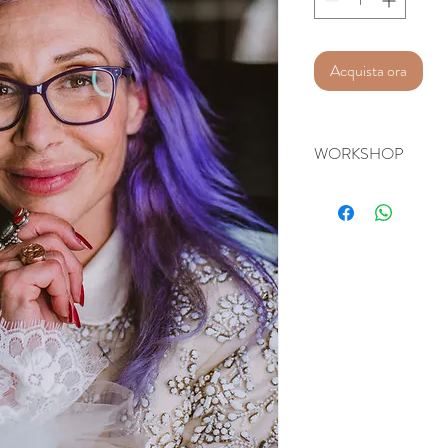
Acquista ora
WORKSHOP
Per la partecipazione al
nessuna fee da pagare, 
MAKE-UP che rimane di pr
giornata prescelta.