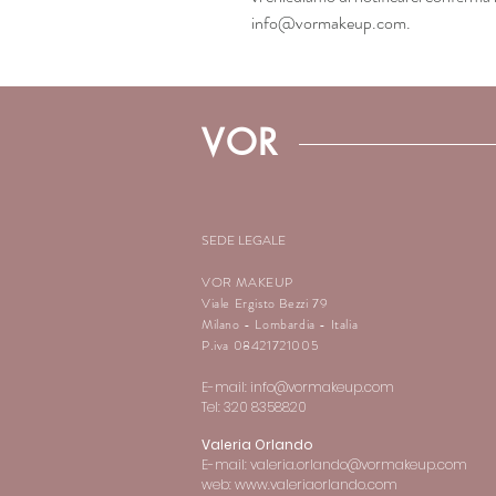
info@vormakeup.com.
VOR
SEDE LEGALE
VOR MAKEUP
Viale Ergisto Bezzi 79
Milano - Lombardia - Italia
P.iva 08421721005
E-mail:
info@vormakeup.com
Tel: 320 8358820
Valeria Orlando
E-mail:
valeria.orlando@vormakeup.com
web: www.valeriaorlando.com