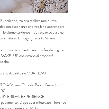
 Experience, Valeria realizza una nuova
tist con esperienza che vogliano apprendere
on le ultime tendenze moda e partecipare nel
ok sfilata ad Emerging Talents Milano.
ss non viene richiesta nessuna fee da pagare,
OR MAKE-UP che rimane di proprietà
escelta.
trerano di diritto nel VOR TEAM
: Valeria Orlando Banco Desio Iban:
900
a LUXURY BRIDAL EXPERIENCE
gamento. Dopo aver effettuato il bonifico
a inviando il numero CRO a