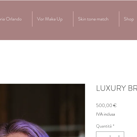
ria Orlando
Vor Make Up
Skin tone match
Shop
LUXURY B
Prezzo
500,00 €
IVA inclusa
Quantità
*