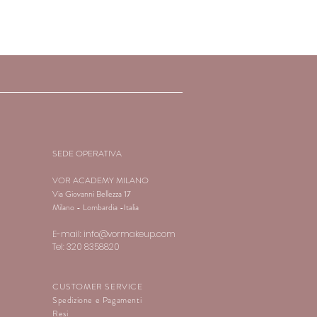
SEDE OPERATIVA
VOR ACADEMY MILANO
Via Giovanni Bellezza 17
Milano - Lombardia -Italia
E-mail:
info@vormakeup.com
Tel: 320 8358820
CUSTOMER SERVICE
Spedizione e Pagamenti
Resi