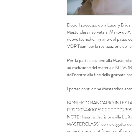
Dopo il successo della Luxury Bridal
Masterclass riservata ai Make-up Ar
nuove tecniche, rimanere al passo c
VOR Team per la realizzazione del lo
Per la partecipazione alla Mastercla
ad esclusione del materiale KIT V
dell’iscritto alla fine della giornata pr
I partecipanti a fine Masterclass en
BONIFICO BANCARIO INTESTATO A
IT92O0344001610000000239
NOTE: Inserire “Iscrizione all
MASTERCLASS” come oggetto del pa
vi chiediamo di notificarci conferm