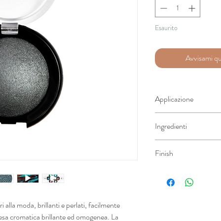
Esaurito
Avvisami qu
Applicazione
Applica direttamente sug
Ingredienti
preferito. Da utilizzare 
INGREDIENTS: MICA,
Finish
FLUORPHLOGOPITE
STEARATE, CAPRYLI
Shimmer |
Texture
: Co
STARCH, NYLON-12
LIQUIDUM, PHENOX
CETEARYL ETHYLHEX
lla moda, brillanti e perlati, facilmente
POLYACRYLAMIDE, B
resa cromatica brillante ed omogenea. La
POLYACYLADIPATE-2