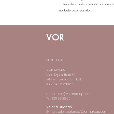
cottura delle polveri rende la consist
morbido e sensoriale.
VOR
SEDE LEGALE
VOR MAKEUP
Viale Ergisto Bezzi 79
Milano - Lombardia - Italia
P.iva 08421721005
E-mail:
info@vormakeup.com
Tel: 320 8358820
Valeria Orlando
E-mail:
valeria.orlando@vormakeup.com