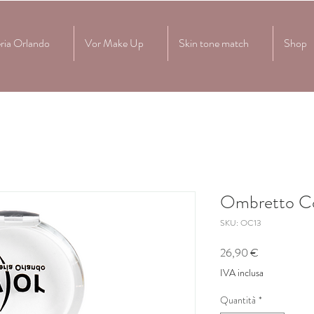
ria Orlando
Vor Make Up
Skin tone match
Shop
Ombretto Co
SKU: OC13
Prezzo
26,90 €
IVA inclusa
Quantità
*