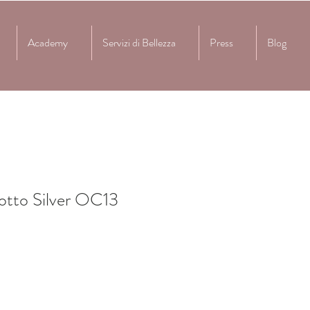
Academy
Servizi di Bellezza
Press
Blog
tto Silver OC13