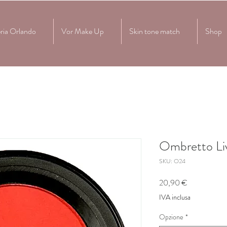
ria Orlando
Vor Make Up
Skin tone match
Shop
Ombretto Li
SKU: O24
Prezzo
20,90 €
IVA inclusa
Opzione
*