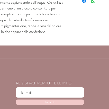
cemente aggiungendo dell’acqua. Chi utilizza
OIL/OLEA EUROPEA (
nuance.
 a meno di un piccolo contenitore per
PROPYL-BUTYL P- 
DEHYDROACETATE, 
̀ semplice ma che per questa linea trucco
DEHYDROACETIC A
per dar vita alla trasformazione!
MAY CONTAIN:
alta pigmentazione, rende la resa del colore
INCI-NAME/(CTFA-NA
ello che appare nella confezione.
DIOXIDE), MICA, C.I
C.I. 77491 – 77492- 
(ULTRAMARINE BLUE)
VIOLET), C.I. 77288
77289 (CHROMIUM HY
(FERRIC FERROCYANID
15850 (RED 7), C.I. 1
(BLUE 1 LAKE), C.I. 7
6), C.I. 15850 (RED 6 
45380 (RED 21 LAKE)
REGISTRATI PER TUTTE LE INFO
Iscriviti