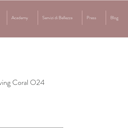
Academy
Servizi di Bellezza
Press
Blog
ving Coral O24