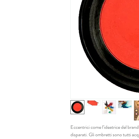
Eccentrici come l’ideatrice del brand, 
disparati. Gli ombretti sono tutti acqu