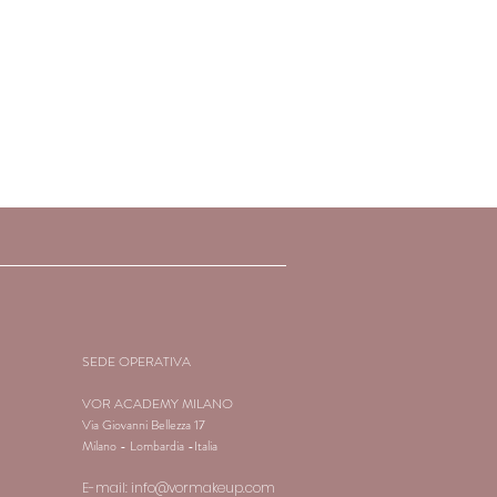
OLIVE) FRUIT OIL, METHYL-
HYDROXYBENZOATES, SODIUM
PHENOXYETHANOL, BHA,
CID
ME): C.I. 77891 (TITANIUM
. 77163 (BISMUTH OXYCHLORIDE),
77499 (IRON OXIDES), C.I. 77007
, C.I. 77742 (MANGANESE
 (CHROMIUM OXIDE GREEN), C.I.
DROXIDE GREEN), C.I. 77510
E), C.I. 75470 (CARMINE), C.I.
9140 (YELLOW 5 LAKE), C.I. 42090
3360 (RED 30 LAKE), C.I. 15850 (RED
LAKE), C.I. 45410 (RED 27 LAKE), C.I.
 (IN ACCORDING TO F.D.A.).
SEDE OPERATIVA
VOR ACADEMY MILANO
Via Giovanni Bellezza 17
Milano - Lombardia -Italia
E-mail:
info@vormakeup.com