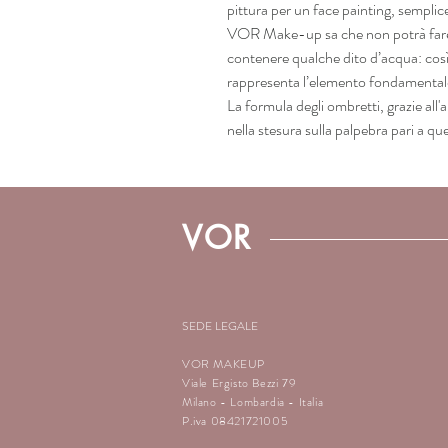
pittura per un face painting, sempli
VOR Make-up sa che non potrà fare
contenere qualche dito d’acqua: cosi
rappresenta l’elemento fondamentale 
La formula degli ombretti, grazie all'
nella stesura sulla palpebra pari a qu
VOR
SEDE LEGALE
VOR MAKEUP
Viale Ergisto Bezzi 79
Milano - Lombardia - Italia
P.iva 08421721005