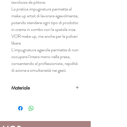
tavolozza da pittore.
La pratica impugnatura permette al
make up artsit di lavorare agevolmente,
potendo stendere ogni tipo di prodotto
in crema in combo con la spatola inox
VOR make up, ma anche per le polveri
libere.
L'impugnatura agevole permette di non
occupare l'intera mano nella presa,
consentendo al professionista, rapidità
di azione e simultaneità nei gesti.
Materiale
PRODOTTA IN PLEXIGLASS BIANCO,
E' MOLTO FACILE DA PULIRE ED
IGIENIZZABILE AD OGNI
OCCASIONE.