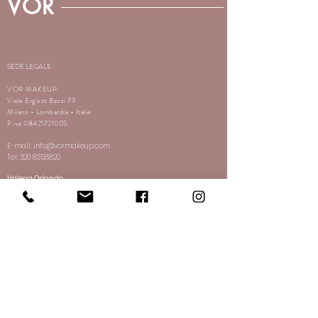
VOR
SEDE LEGALE
VOR MAKEUP
Viale Ergisto Bezzi 79
Milano - Lombardia - Italia
P.iva
08421721005
E-mail:
info@vormakeup.com
Tel:
320 8358820
Valeria Orlando
E-mail:
valeria.orlando@vormakeup.com
web: www.valeriaorlando.com
By
FsConsultant
SEDE OPERATIVA
VOR ACADEMY MILANO
Via Giovanni Bellezza 17
Milano - Lombardia -Italia