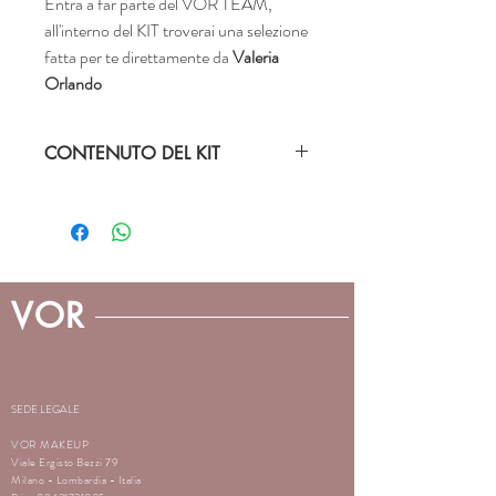
Entra a far parte del VOR TEAM,
all'interno del KIT troverai una selezione
fatta per te direttamente da
Valeria
Orlando
CONTENUTO DEL KIT
NEUTRALIZZATORI
SPYW
Special
Yellow
FONDI FLUIDI
FLGL1
Goldenskin1
VOR
FONDI FLUIDI
FLGL4
Goldenskin4
FONDI COMPATTI
AL1
Alabaster 1
SEDE LEGALE
FONDI COMPATTI
SO1
Special
Oliveskin 1
VOR MAKEUP
Viale Ergisto Bezzi 79
Milano - Lombardia - Italia
FONDI COMPATTI
SO4
Special