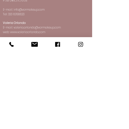
P.iva
08421721005
Oliveskin 4
E-mail:
info@vormakeup.com
Tel:
320 8358820
FONDI COMPATTI
WO2
Warm
Oliveskin 2
Valeria Orlando
E-mail:
valeria.orlando@vormakeup.com
web: www.valeriaorlando.com
FONDI COMPATTI
GT2
Golden Tan
2
By
FsConsultant
FONDI COMPATTI
FGO8
Golden
SEDE OPERATIVA
Olive 8
VOR ACADEMY MILANO
CIPRIE
CPT
Cipria Extra
Via Giovanni Bellezza 17
Talc
Milano - Lombardia -Italia
E-mail:
info@vormakeup.com
FARD
FA2
Fard
Tel:
320 8358820
Cinnamon
CUSTOMER SERVICE
FARD
FA8
Fard
Spedizione e Pagamenti
Almond
Resi
Termini e Condizioni
FARD
FA14
Fard
Privacy e Policy