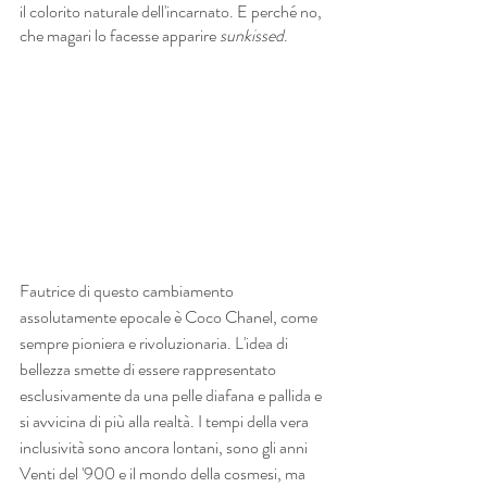
il colorito naturale dell'incarnato. E perché no, 
che magari lo facesse apparire 
sunkissed
.
Fautrice di questo cambiamento 
assolutamente epocale è Coco Chanel, come 
sempre pioniera e rivoluzionaria. L'idea di 
bellezza smette di essere rappresentato 
esclusivamente da una pelle diafana e pallida e 
si avvicina di più alla realtà. I tempi della vera 
inclusività sono ancora lontani, sono gli anni 
Venti del '900 e il mondo della cosmesi, ma 