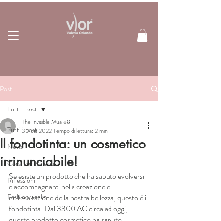
Post
Tutti i post
The Invisible Mua 88
Tutti i post
30 ott 2022
Tempo di lettura: 2 min
Il fondotinta: un cosmetico
News
irrinunciabile!
Corsi con Valeria
Se esiste un prodotto che ha saputo evolversi 
Riflessioni
e accompagnarci nella creazione e 
Fashion weeks
nell'esaltazione della nostra bellezza, questo è il 
fondotinta. Dal 3300 AC circa ad oggi, 
questo prodotto cosmetico ha saputo 