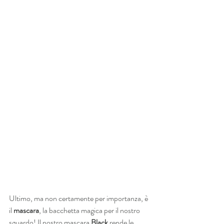
Ultimo, ma non certamente per importanza, è 
il 
mascara
, la bacchetta magica per il nostro 
sguardo! Il nostro mascara 
Black
 rende le 