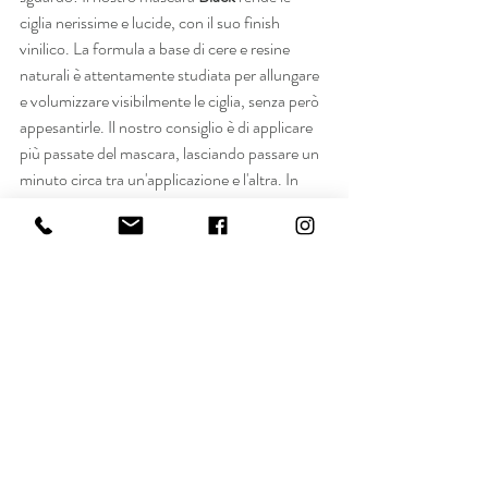
ciglia nerissime e lucide, con il suo finish 
vinilico. La formula a base di cere e resine 
naturali è attentamente studiata per allungare 
e volumizzare visibilmente le ciglia, senza però 
appesantirle. Il nostro consiglio è di applicare 
più passate del mascara, lasciando passare un 
minuto circa tra un'applicazione e l'altra. In 
questo modo sarà più facile distribuire il 
prodotto e ottenere un risultato 
drama
, ma 
perfettamente ordinato.
Ci auguriamo che la nostra guida al VOR 
Make-up wedding vi sia utile e, se siete 
prossimi a convolare a nozze, vi facciamo le 