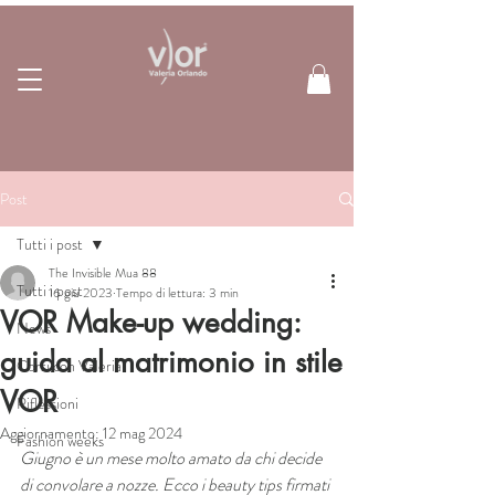
Post
Tutti i post
The Invisible Mua 88
Tutti i post
16 giu 2023
Tempo di lettura: 3 min
VOR Make-up wedding:
News
guida al matrimonio in stile
Corsi con Valeria
VOR
Riflessioni
Aggiornamento:
12 mag 2024
Fashion weeks
Giugno è un mese molto amato da chi decide 
di convolare a nozze. Ecco i beauty tips firmati 