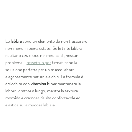
Le 
labbra
 sono un elemento da non trascurare 
nemmeno in piena estate! Se le tinte labbra 
risultano 
too much
 nei mesi caldi, nessun 
problema. I 
rossetti in pot
 firmati sono la 
soluzione perfetta per un trucco labbra 
elegantemente naturale e chic. La formula è 
arricchita con 
vitamina E
 per mantenere le 
labbra idratate a lungo, mentre la texture 
morbida e cremosa risulta confortevole ed 
elastica sulla mucosa labiale.