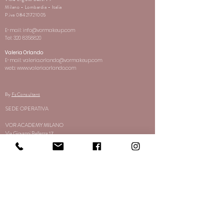
Milano - Lombardia - Italia
P.iva
08421721005
E-mail:
info@vormakeup.com
Tel:
320 8358820
Valeria Orlando
E-mail:
valeria.orlando@vormakeup.com
web: www.valeriaorlando.com
By
FsConsultant
SEDE OPERATIVA
VOR ACADEMY MILANO
Via Giovanni Bellezza 17
Milano - Lombardia -Italia
E-mail:
info@vormakeup.com
Tel:
320 8358820
CUSTOMER SERVICE
Spedizione e Pagamenti
Resi
Termini e Condizioni