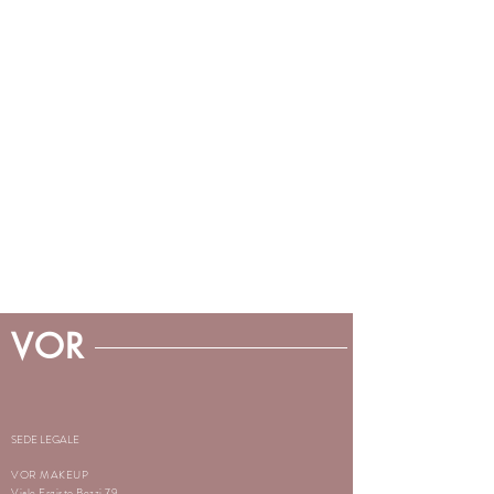
VOR
SEDE LEGALE
VOR MAKEUP
Viale Ergisto Bezzi 79