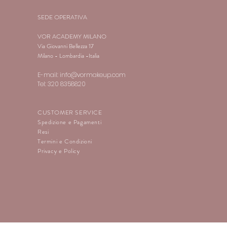
SEDE OPERATIVA
VOR ACADEMY MILANO
Via Giovanni Bellezza 17
Milano - Lombardia -Italia
E-mail:
info@vormakeup.com
Tel: 320 8358820
CUSTOMER SERVICE
Spedizione e Pagamenti
Resi
Termini e Condizioni
Privacy e Policy