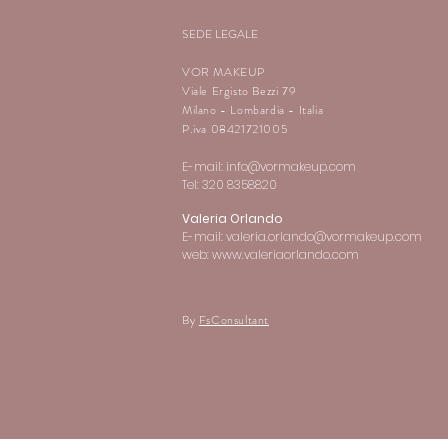
SEDE LEGALE
VOR MAKEUP
Viale Ergisto Bezzi 79
Milano - Lombardia - Italia
P.iva 08421721005
E-mail:
info@vormakeup.com
Tel: 320 8358820
Valeria Orlando
E-mail:
valeria.orlando@vormakeup.com
web: www.valeriaorlando.com
By
FsConsultant