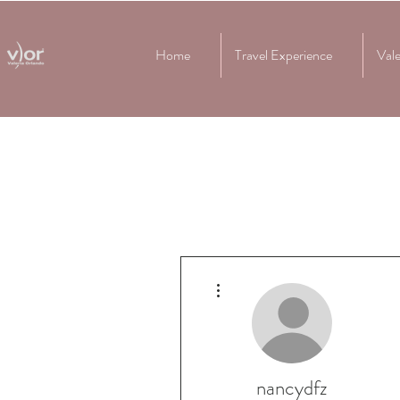
Home
Travel Experience
Vale
Altre azioni
nancydfz