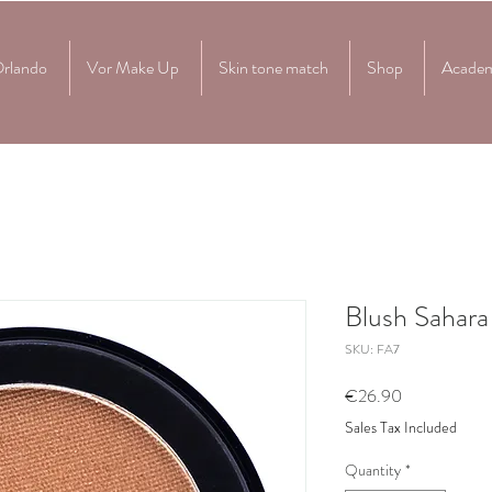
Orlando
Vor Make Up
Skin tone match
Shop
Acade
Blush Sahar
SKU: FA7
Price
€26.90
Sales Tax Included
Quantity
*