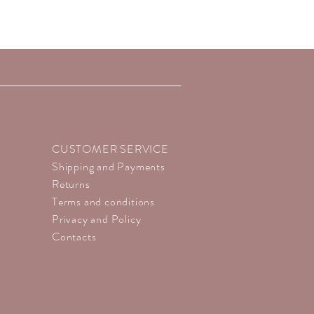
ME):, C.I. 77891 (TITANIUM
 77491 – 77492- 77499 (IRON
 (BISMUTH OXYCHLORIDE), C.I.
.I. 19140 (YELLOW 5 LAKE), C.I.
.I. 42090 (BLUE 1 LAKE), C.I. 45380
5410 (RED 27 LAKE), C.I. 73360 (RED
 (RED 6), C.I. 77007 (ULTRAMARINE
D 6 LAKE), C.I. 77510 (FERRIC
I. 77289 (CHROMIUM HYDROXIDE
CUSTOMER SERVICE
(CARMINE), C.I. 77742 (MANGANESE
Shipping and Payments
ING TO F.D.A.)
Returns
Terms and conditions
Privacy and Policy
Contacts