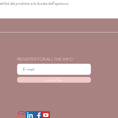
abilità del prodotto e la durata dall’apertura.
Potrebbe contenere:
INCI-NAME/(CTFA-NA
DIOXIDE), MICA, C.I.
OXIDES), C.I. 77163
15850 (RED 7 LAKE), C
15850 (RED 6 LAKE), C
(RED 21 LAKE), C.I. 4
30 LAKE), C.I. 15850
BLUE), C.I. 15850 (RE
FERROCYANIDE), C.
REGISTER FOR ALL THE INFO
GREEN), C.I. 75470 
VIOLET)(IN ACCORD
subscribe