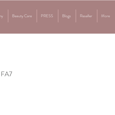
my
Beauty Care
PRESS
Blogs
Reseller
More
a FA7