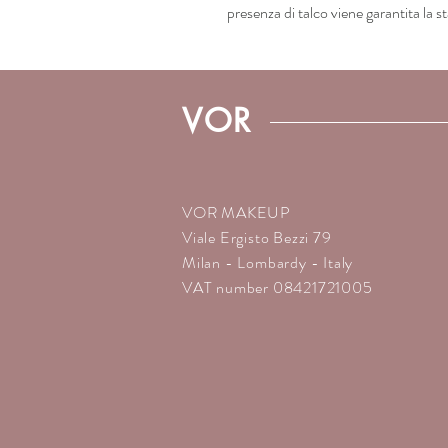
presenza di talco viene garantita la st
VOR
VOR MAKEUP
Viale Ergisto Bezzi 79
Milan - Lombardy - Italy
VAT number 08421721005