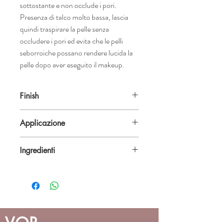
sottostante e non occlude i pori.
Presenza di talco molto bassa, lascia
quindi traspirare la pelle senza
occludere i pori ed evita che le pelli
seborroiche possano rendere lucida la
pelle dopo aver eseguito il makeup.
Finish
Matte |
Texture
: loose powder |
Size
: 18g
Applicazione
L’utilizzo della cipria per pelli normali è
Ingredienti
consigliata esclusivamente nelle zona T
(fronte, naso, mento), per pelli seborroiche
TALC,METHYL- ETHYL – PROPYL P-,
su tutto il viso e particolarmente indicato in
HYDROXYBENZOATES, BHT, BUTYL
presenza di alte temperature, sconsigliamo
P-HYDROXYBENZOATE
l'uso alle pelli secche o limitatamente alla
MAY CONTAIN:
reale necessità.
INCI-NAME/(CTFA-NAME): C.I. 77891
(TITANIUM DIOXIDE), C.I. 77491 –