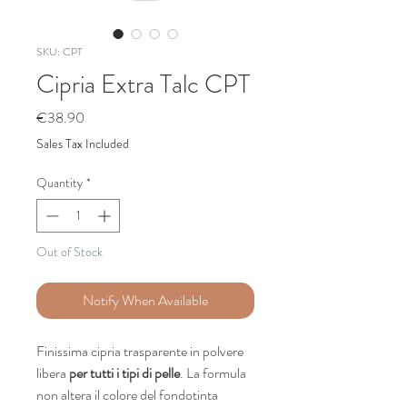
SKU: CPT
Cipria Extra Talc CPT
Price
€38.90
Sales Tax Included
Quantity
*
Out of Stock
Notify When Available
Finissima cipria trasparente in polvere
libera
per tutti i tipi di pelle
. La formula
non altera il colore del fondotinta