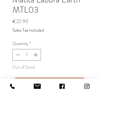
MTL03
Price
€22.90
Sales Tax Included
Quantity
*
Out of Stock
Notify When Available
Precisa da asciutta cremosa e long
lasting in modalità warm-up. La più
versatile delle matite in legno naturale in
formato extra large, 18 cm; perfetta per
gli utilizzi classici e per quelli
rivoluzionari. Le matite sono tutte