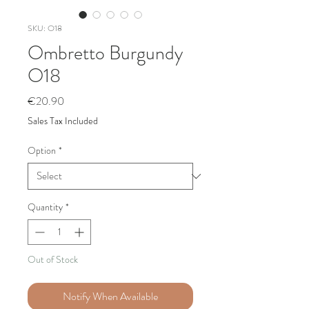
SKU: O18
Ombretto Burgundy
O18
Price
€20.90
Sales Tax Included
Option
*
Quantity
*
Out of Stock
Notify When Available