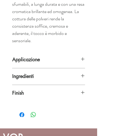
sfumabili, a lunga durata e con una resa
cromatica brillante ed omogenea. La
cottura delle polveri rende la
consistenza soffice, cremosa e
aderente, il tocco è morbido e
sensoriale.
Applicazione
Applica direttamente sugli occhi o sopra il
Ingredienti
tuo ombretto preferito. Da utilizzare sia
asciutto che bagnato. Da utilizzare sia
INGREDIENTS: MICA, TALC,
asciutto che bagnato.
Finish
SYNTHETIC FLUORPHLOGOPITE,
OCTYLDODECYL STEAROYL
Shimmer |
Texture
: Compact Powder
STEARATE, CAPRYLIC/CAPRIC
| Size: 4g x 37mm
TRIGLYCERIDE, MAYS STARCH,
NYLON-12, DIMETHICONE,
PARAFFINUM LIQUIDUM,
PHENOXYETHANOL, SORBIC ACID,