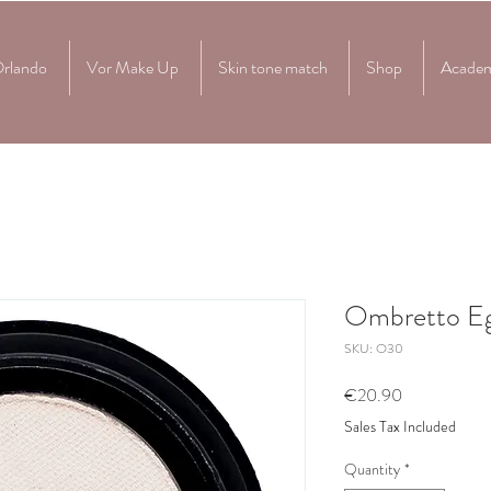
Orlando
Vor Make Up
Skin tone match
Shop
Acade
Ombretto Eg
SKU: O30
Price
€20.90
Sales Tax Included
Quantity
*