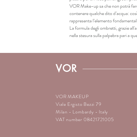
VOR Make-up sa che non potrà fare
contenere qualche dito d’acqua: cosi
rappresenta l’elemento fondamentale 
La formula degli ombretti, grazie all'
nella stesura sulla palpebra pari a qu
VOR
VOR MAKEUP
Viale Ergisto Bezzi 79
Milan - Lombardy - Italy
VAT number 08421721005