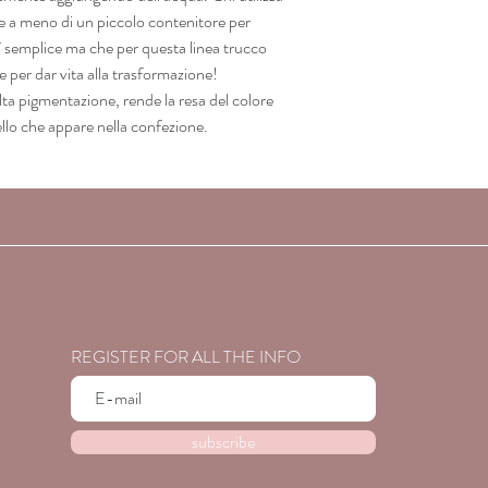
Potrebbe contenere:
 a meno di un piccolo contenitore per
INCI-NAME/(CTFA-NA
̀ semplice ma che per questa linea trucco
DIOXIDE), MICA, C.I
per dar vita alla trasformazione!
C.I. 77491 – 77492- 
alta pigmentazione, rende la resa del colore
(ULTRAMARINE BLUE)
ello che appare nella confezione.
VIOLET), C.I. 77288
77289 (CHROMIUM HY
(FERRIC FERROCYANID
15850 (RED 7), C.I. 1
(BLUE 1 LAKE), C.I. 7
6), C.I. 15850 (RED 6 
45380 (RED 21 LAKE)
(IN ACCORDING TO F
REGISTER FOR ALL THE INFO
subscribe