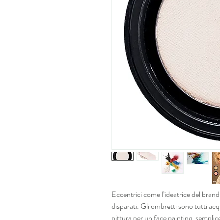
Eccentrici come l’ideatrice del brand, 
disparati. Gli ombretti sono tutti acqu
pittura per un face painting, sempli