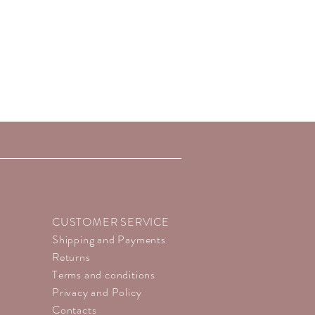
ME): C.I. 77891 (TITANIUM
. 77163 (BISMUTH OXYCHLORIDE),
77499 (IRON OXIDES), C.I. 77007
, C.I. 77742 (MANGANESE
 (CHROMIUM OXIDE GREEN), C.I.
DROXIDE GREEN), C.I. 77510
E), C.I. 75470 (CARMINE), C.I.
9140 (YELLOW 5 LAKE), C.I. 42090
3360 (RED 30 LAKE), C.I. 15850 (RED
LAKE), C.I. 45410 (RED 27 LAKE), C.I.
.D.A.).
CUSTOMER SERVICE
Shipping and Payments
Returns
Terms and conditions
Privacy and Policy
Contacts