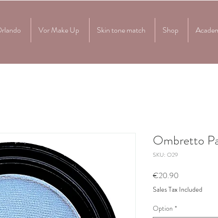
Orlando
Vor Make Up
Skin tone match
Shop
Acade
Ombretto Pa
SKU: O29
Price
€20.90
Sales Tax Included
Option
*