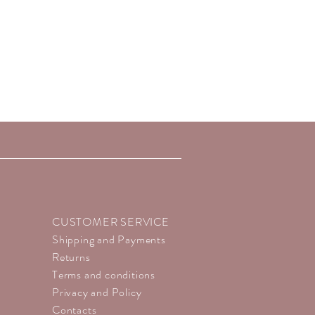
OLIVE) FRUIT OIL, METHYL-
HYDROXYBENZOATES, SODIUM
PHENOXYETHANOL, BHA,
CID
ME): C.I. 77891 (TITANIUM
. 77163 (BISMUTH OXYCHLORIDE),
77499 (IRON OXIDES), C.I. 77007
, C.I. 77742 (MANGANESE
 (CHROMIUM OXIDE GREEN), C.I.
DROXIDE GREEN), C.I. 77510
E), C.I. 75470 (CARMINE), C.I.
9140 (YELLOW 5 LAKE), C.I. 42090
3360 (RED 30 LAKE), C.I. 15850 (RED
LAKE), C.I. 45410 (RED 27 LAKE), C.I.
CUSTOMER SERVICE
 (IN ACCORDING TO F.D.A.).
Shipping and Payments
Returns
Terms and conditions
Privacy and Policy
Contacts