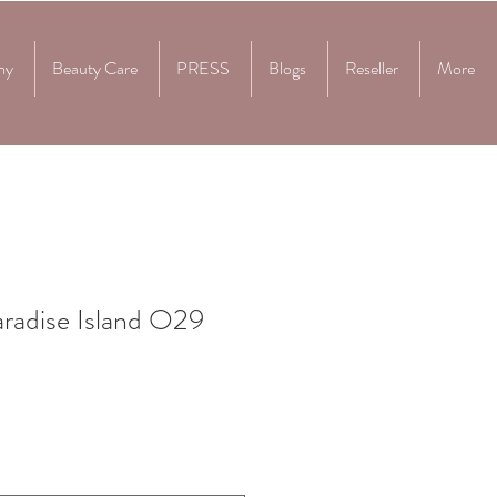
my
Beauty Care
PRESS
Blogs
Reseller
More
radise Island O29