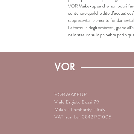
VOR Make-up sa che non potrà fare
contenere qualche dito d’acqua: cosi
rappresenta l’elemento fondamentale 
La formula degli ombretti, grazie all'
nella stesura sulla palpebra pari a qu
VOR
VOR MAKEUP
Viale Ergisto Bezzi 79
Milan - Lombardy - Italy
VAT number 08421721005