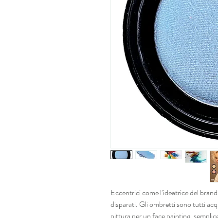
Eccentrici come l’ideatrice del brand, 
disparati. Gli ombretti sono tutti acqu
pittura per un face painting, sempli