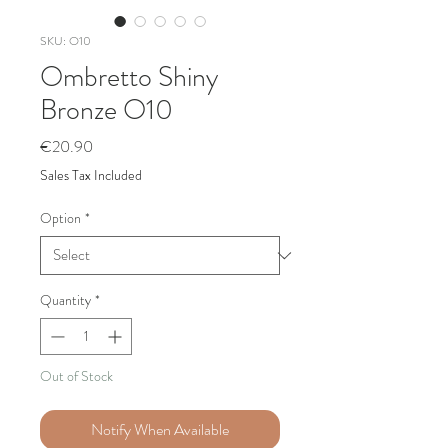
SKU: O10
Ombretto Shiny
Bronze O10
Price
€20.90
Sales Tax Included
Option
*
Quantity
*
Out of Stock
Notify When Available