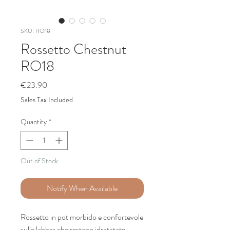
SKU: RO18
Rossetto Chestnut
RO18
Price
€23.90
Sales Tax Included
Quantity
*
Out of Stock
Notify When Available
Rossetto in pot morbido e confortevole
sulle labbra che restano idratatate