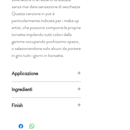
senza mai dare sensazione di secchezza.
Questa versione in pot è
particolarmente indicata per i make up
artist, che possono comporre le proprie
torrette impilando tutti colori della
gamma occupando pochissimo spazio,
o selezionandone solo alcuni da portare
in giro tutti i giorni in borsetta.
Applicazione
La durata del rossetto viene estesa se
Ingredienti
utilizzato in combo con la matita in
modalità warmed-up, mantenendo sempre
RICINUS COMMUNIS (CASTOR OIL),
le labbra idratate e il colore inalterato.
Finish
METHYL, HYDROGENATED
Miscelandolo al Lip Gloss Natural si ottiene
ROSINATE, OZOKERITE, CERA
un effetto ultra glossy.
Matte | Size: 3,5g |
CANDELILLA (CANDELILLA WAX),
ETHYLHEXYLMETHOXYCINNAMATE,