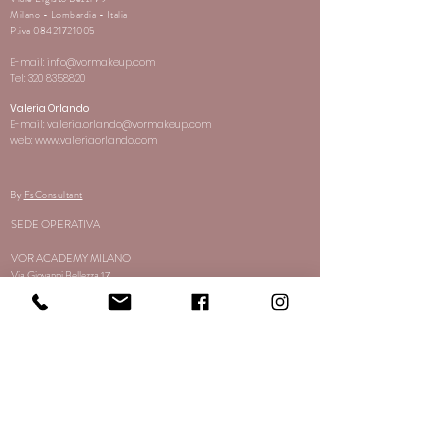
Milano - Lombardia - Italia
P.iva
08421721005
E-mail:
info@vormakeup.com
Tel:
320 8358820
Valeria Orlando
E-mail:
valeria.orlando@vormakeup.com
web: www.valeriaorlando.com
By
FsConsultant
SEDE OPERATIVA
VOR ACADEMY MILANO
Via Giovanni Bellezza 17
Milano - Lombardia -Italia
E-mail:
info@vormakeup.com
Tel:
320 8358820
CUSTOMER SERVICE
Spedizione e Pagamenti
Resi
Termini e Condizioni